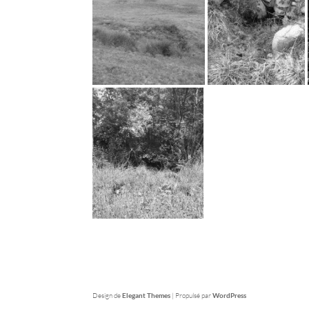
Design de
Elegant Themes
| Propulsé par
WordPress