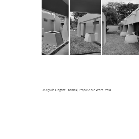
Design de
Elegant Themes
| Propulsé par
WordPress