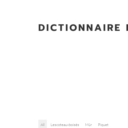
DICTIONNAIRE
All
Lescoteauxboisés
Mûr
Piquet