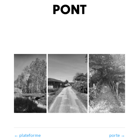
←
plateforme
porte
→